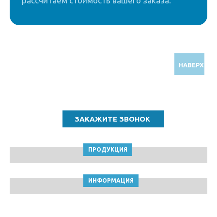
рассчитаем стоимость вашего заказа.
НАВЕРХ
Звоните по бесплатному номеру
8 (800) 5000 964
ПРОДУКЦИЯ
ИНФОРМАЦИЯ
ТПК Клейкие ленты © Сочи, 2010-2026